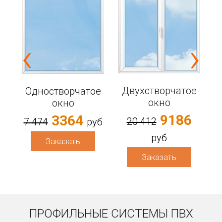
‹
›
е
Двухстворчатое
Одностворчатое
6
окно
окно
9186
3364
20 412
7 474
руб
руб
Заказать
Заказать
ПРОФИЛЬНЫЕ СИСТЕМЫ ПВХ