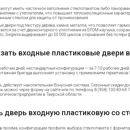
 могут иметь частичное заполнение стеклопакетом либо панорамно
анелями с утеплителем, что повышает теплоизоляционные характе
анным стеклом для защиты от проникновения.
 двери под текстуру дерева, камня, металла, что позволяет гарм
ется за счет двухконтурного уплотнения из EPDM-каучука, сохра
o, Siegenia выдерживает до 50 000 циклов открывания без потери
зать входные пластиковые двери 
абочих дней, нестандартные конфигурации — за 7-10 рабочих дней
тажная бригада выполняет установку с применением герметиков So
, действует накопительная бонусная система. Сезонные скидки до
 можно через форму на сайте или по телефону 8 (958) 100-83-64.
гичном предприятии в Тверской области.
ь дверь входную пластиковую со с
 проема, конфигурации профиля, выбора стеклопакета с фурнитур