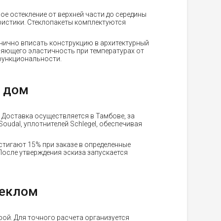
е остекление от верхней части до середины
ристики. Стеклопакеты комплектуются
онично вписать конструкцию в архитектурный
няющего эластичность при температурах от
 функциональности.
в дом
. Доставка осуществляется в Тамбове, за
udal, уплотнителей Schlegel, обеспечивая
стигают 15% при заказе в определенные
 После утверждения эскиза запускается
теклом
ой. Для точного расчета организуется