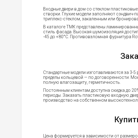
Входные двери в дом со стеклом пластиковые
створки. Глухие модели заполняют сэндвич-п
триплекс-стеклом, закаленным или брониров
В каталоге ТМК представлены ламинированные
стиль фасада. Высокая шумоизоляция достига
-45 до +80°C. Противовзломная фурнитура Rot
Зака
Стандартные модели изготавливаются за 3-5 р
пределы кольцевой — по договоренности. Мон
полную влагозащиту, герметичность.
Постоянным клиентам доступна скидка до 20%
периоды. Заказать пластиковую входную дверь
производство на собственном высокотехноло
Купит
Цена формируется в зависимости от размеров