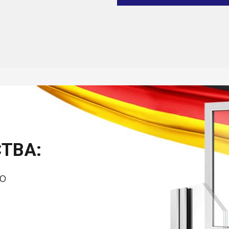
ТВА:
о