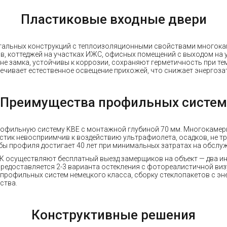
Пластиковые входные двери
стальных конструкций с теплоизоляционными свойствами многок
 коттеджей на участках ИЖС, офисных помещений с выходом на ул
е замка, устойчивы к коррозии, сохраняют герметичность при те
ечивает естественное освещение прихожей, что снижает энергозат
Преимущества профильных систем
рофильную систему KBE с монтажной глубиной 70 мм. Многокамер
ластик невосприимчив к воздействию ультрафиолета, осадков, не т
ы профиля достигает 40 лет при минимальных затратах на обслу
осуществляют бесплатный выезд замерщиков на объект — два ин
предоставляется 2-3 варианта остекления с фотореалистичной виз
профильных систем немецкого класса, сборку стеклопакетов с э
ства.
Конструктивные решения