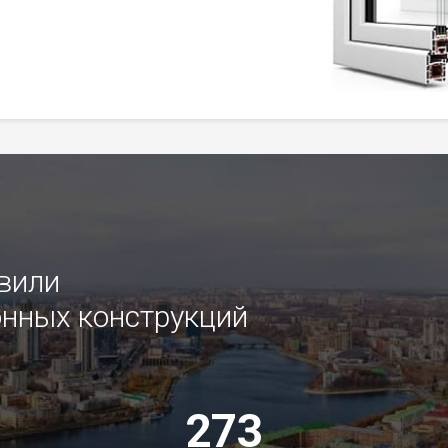
овили
нных конструкций
273