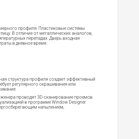
амерного профиля. Пластиковые системы
ицу. В отличие от металлических аналогов,
мпературных перепадах. Дверь входная
раты в дневное время.
ная структура профиля создает эффективный
ребует регулярного окрашивания или
живание.
женера проводят 3D-сканирование проемов
уализацией в программе Window Designer.
нергосберегающим напылением,