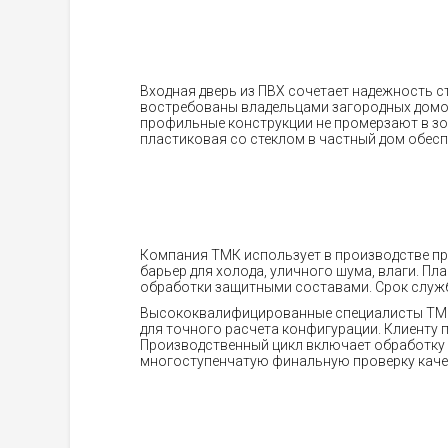
Входная дверь из ПВХ сочетает надежность 
востребованы владельцами загородных домов,
профильные конструкции не промерзают в зон
пластиковая со стеклом в частный дом обесп
Компания ТМК использует в производстве п
барьер для холода, уличного шума, влаги. П
обработки защитными составами. Срок служб
Высококвалифицированные специалисты ТМК 
для точного расчета конфигурации. Клиенту 
Производственный цикл включает обработку 
многоступенчатую финальную проверку каче