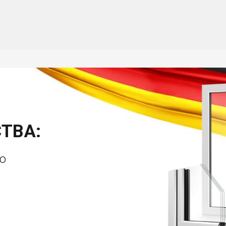
ТВА:
о