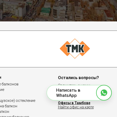
и
Остались вопросы?
е балконов
Свяжитесь с нами:
ние
Написать в
8 (4752) 43-01-56
WhatsApp
узское) остекление
Офисы в Тамбове
на балкон
Найти офис на карте
алкон