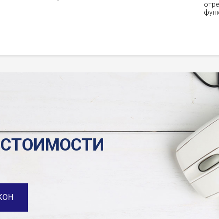
ю
отре
функ
 СТОИМОСТИ
КОН