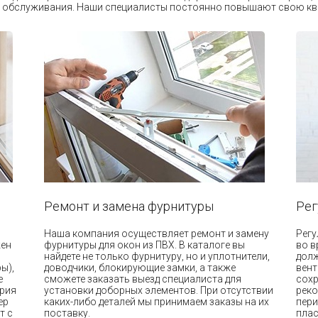
м обслуживания. Наши специалисты постоянно повышают свою кв
Ремонт и замена фурнитуры
Рег
Наша компания осуществляет ремонт и замену
Регу
жен
фурнитуры для окон из ПВХ. В каталоге вы
во в
найдете не только фурнитуру, но и уплотнители,
долж
ы),
доводчики, блокирующие замки, а также
вент
е
сможете заказать выезд специалиста для
сохр
трия
установки доборных элементов. При отсутствии
реко
ер
каких-либо деталей мы принимаем заказы на их
пери
т с
поставку.
плас