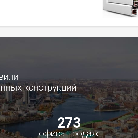
овили
нных конструкций
273
офиса продаж