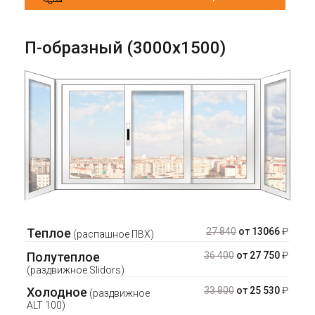
П-образный (3000х1500)
Теплое
27 840
от 13066
₽
(распашное ПВХ)
Полутеплое
36 400
от 27 750
₽
(раздвижное Slidors)
Холодное
33 800
от 25 530
₽
(раздвижное
ALT 100)