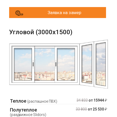
Заявка на замер
Угловой (3000х1500)
Теплое
34 833
от 15944
₽
(распашное ПВХ)
Полутеплое
33 800
от 25 530
₽
(раздвижное Slidors)