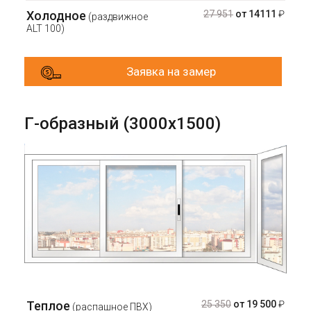
Холодное
27 951
от 14111
₽
(раздвижное
ALT 100)
Заявка на замер
Г-образный (3000х1500)
Теплое
25 350
от 19 500
₽
(распашное ПВХ)