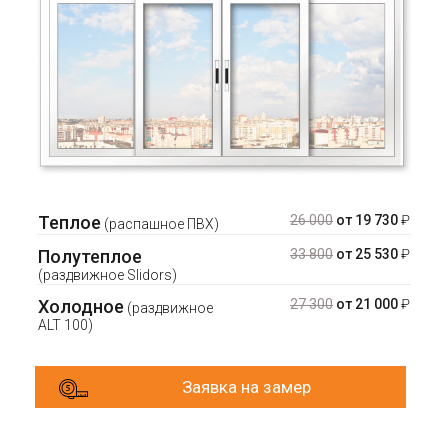
Теплое
26 000
от 19 730
₽
(распашное ПВХ)
Полутеплое
33 800
от 25 530
₽
(раздвижное Slidors)
Холодное
27 300
от 21 000
₽
(раздвижное
ALT 100)
Заявка на замер