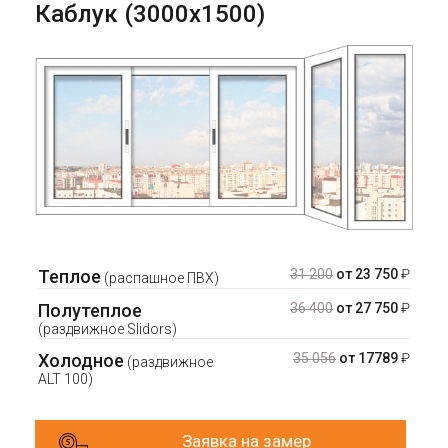
Каблук (3000х1500)
Теплое
31 200
от 23 750
₽
(распашное ПВХ)
Полутеплое
36 400
от 27 750
₽
(раздвижное Slidors)
Холодное
35 056
от 17789
₽
(раздвижное
ALT 100)
Заявка на замер